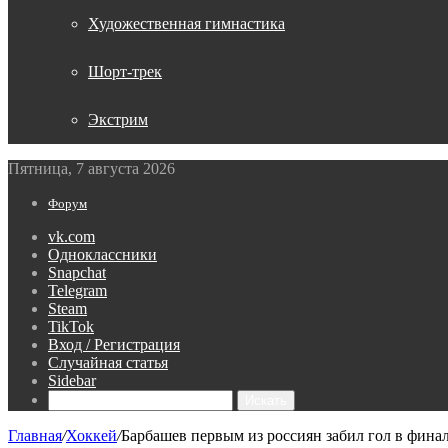
Художественная гимнастика
Шорт-трек
Экстрим
Пятница, 7 августа 2026
Форум
vk.com
Одноклассники
Snapchat
Telegram
Steam
TikTok
Вход / Регистрация
Случайная статья
Sidebar
Искать
Главная
/
Хоккей
/
Барбашев первым из россиян забил гол в фина