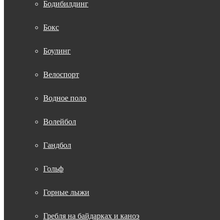
Бодибилдинг
Бокс
Боулинг
Велоспорт
Водное поло
Волейбол
Гандбол
Гольф
Горные лыжи
Гребля на байдарках и каноэ