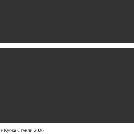
ле Кубка Стэнли‑2026