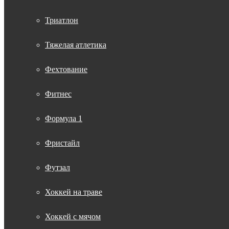
Триатлон
Тяжелая атлетика
Фехтование
Фитнес
Формула 1
Фристайл
Футзал
Хоккей на траве
Хоккей с мячом